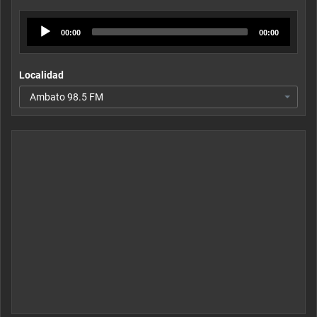
Audio
00:00
00:00
Player
Localidad
Ambato 98.5 FM