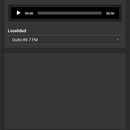
Audio
00:00
00:00
Player
Localidad
Quito 89.7 FM